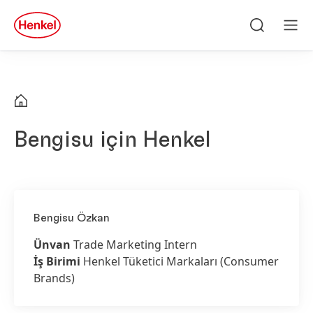
Skip to main content
Skip to footer
quick
search
Ara
Men
Bengisu için Henkel
Bengisu Özkan
Ünvan
Trade Marketing Intern
İş Birimi
Henkel Tüketici Markaları (Consumer
Brands)