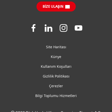
Sürdürülebilir Etki Raporu
(İngilizce)
BIZE ULAŞIN
SSS
Join
Join
Join
Join
us
us
us
us
on
on
on
on
Facebook
LinkedIn
Instagram
YouTube
Site Haritası
Künye
Kullanım Koşulları
Gizlilik Politikası
Çerezler
Bilgi Toplumu Hizmetleri