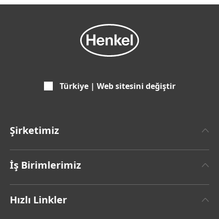
Türkiye | Web sitesini değiştir
Şirketimiz
Henkel Hakkında
İş Birimlerimiz
Henkel Markası
Henkel Yapıştırıcı Teknolojileri
Genel Bilgiler & Rakamlar
Hızlı Linkler
(Henkel Adhesive Technologies)