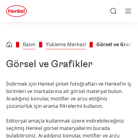
Skip to main content
Skip to footer
quick
search
Ara
Men
Basın
Yükleme Merkezi
Görsel ve Grafikl
Görsel ve Grafikler
İndirmek için Henkel şirket fotoğrafları ve Henkel’in iş
birimleri ve markalarına ait görsel materyal bulun.
Aradığınız konular, motifler ve arzu ettiğiniz
çözünürlük için arama filtrelerini kullanın.
Editoryal amaçla kullanmak üzere indirebileceğiniz
seçilmiş Henkel görsel materyallerini burada
bulabilirsiniz. Aradığınız konular, motifler ve arzu