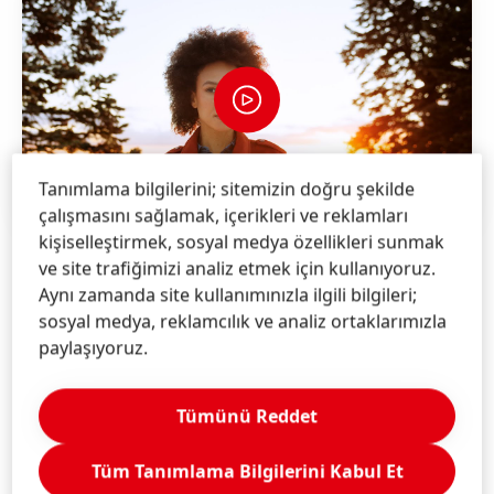
Tanımlama bilgilerini; sitemizin doğru şekilde
çalışmasını sağlamak, içerikleri ve reklamları
kişiselleştirmek, sosyal medya özellikleri sunmak
ve site trafiğimizi analiz etmek için kullanıyoruz.
Aynı zamanda site kullanımınızla ilgili bilgileri;
sosyal medya, reklamcılık ve analiz ortaklarımızla
paylaşıyoruz.
DEĞERLERIMIZ
Tümünü Reddet
Değerlerimiz tüm çalışmalarımızda, karar ve
davranışlarımızda bize rehberlik etmektedir. Her gün
Tüm Tanımlama Bilgilerini Kabul Et
değişken bir ortamda kararlar almak zorundayız. Aynı