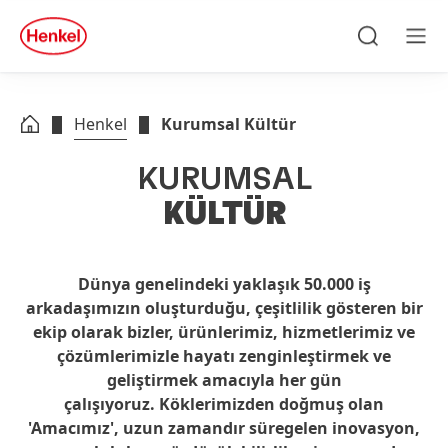
Skip to main content
Skip to footer
quick
search
Ara
Men
Henkel
Kurumsal Kültür
KURUMSAL
KÜLTÜR
Dünya genelindeki yaklaşık 50.000 iş
arkadaşımızın oluşturduğu, çeşitlilik gösteren bir
ekip olarak bizler, ürünlerimiz, hizmetlerimiz ve
çözümlerimizle hayatı zenginleştirmek ve
geliştirmek amacıyla her gün
çalışıyoruz. Köklerimizden doğmuş olan
'Amacımız', uzun zamandır süregelen inovasyon,