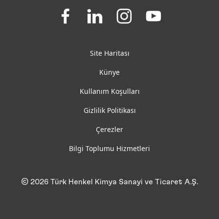
Join
Join
Join
Join
us
us
us
us
on
on
on
on
Facebook
LinkedIn
Instagram
YouTube
Site Haritası
Künye
Kullanım Koşulları
Gizlilik Politikası
Çerezler
Bilgi Toplumu Hizmetleri
© 2026 Türk Henkel Kimya Sanayi ve Ticaret A.Ş.