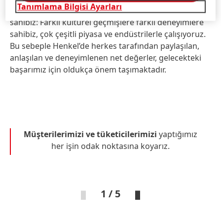
Tanımlama Bilgisi Ayarları
zamanda, oldukça çeşitlilik içeren bir işgücüne
sahibiz: Farklı kültürel geçmişlere farklı deneyimlere
sahibiz, çok çeşitli piyasa ve endüstrilerle çalışıyoruz.
Bu sebeple Henkel’de herkes tarafından paylaşılan,
anlaşılan ve deneyimlenen net değerler, gelecekteki
başarımız için oldukça önem taşımaktadır.
Müşterilerimizi ve tüketicilerimizi
yaptığımız
her işin odak noktasına koyarız.
1 / 5