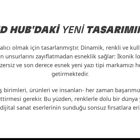
D HUB'DAKI
YENI
TASARIMIM
lıcı olmak için tasarlanmıştır.
Dinamik, renkli ve kul
an unsurlarını
zayıflatmadan esneklik sağlar
: İkonik 
nzersiz ve son derece esnek yeni yazı tipi markamızı h
getirmektedir.
-iş birimleri, ürünleri ve insanları- her zaman başarım
tirmesi gerekir. Bu yüzden, renklerle dolu bir dünya 
dijital sanat
eserlerinin sunduğu sonsuz fırsatlara eri