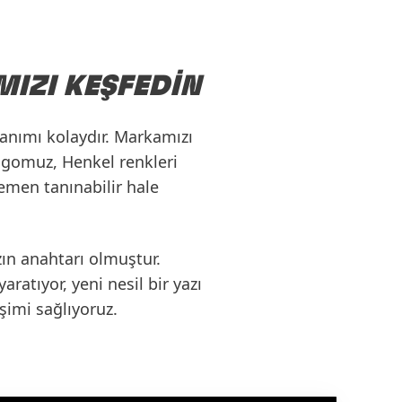
IZI KEŞFEDIN
lanımı
kolaydır. Markamızı
logomuz, Henkel renkleri
emen tanınabilir hale
ızın anahtarı olmuştur.
yaratıyor,
yeni nesil bir yazı
şimi sağlıyoruz.