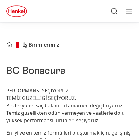
Skip to main content
Skip to footer
quick
search
Ara
Men
İş Birimlerimiz
BC Bonacure
PERFORMANSI SEÇİYORUZ.
TEMİZ GÜZELLİĞİ SEÇİYORUZ.
Profesyonel saç bakımını tamamen değiştiriyoruz.
Temiz güzellikten ödün vermeyen ve vaatlerle dolu
yüksek performanslı ürünleri seçiyoruz.
En iyi ve en temiz formülleri oluşturmak için, gelişmiş