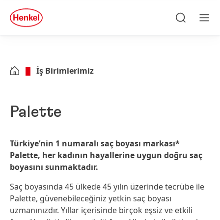
Skip to main content
Skip to footer
quick
search
Ara
Men
İş Birimlerimiz
Palette
Türkiye’nin 1 numaralı saç boyası markası*
Palette, her kadının hayallerine uygun doğru saç
boyasını sunmaktadır.
Saç boyasında 45 ülkede 45 yılın üzerinde tecrübe ile
Palette, güvenebileceğiniz yetkin saç boyası
uzmanınızdır. Yıllar içerisinde birçok eşsiz ve etkili