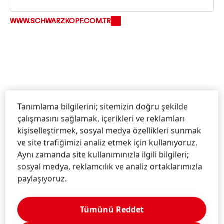
WWW.SCHWARZKOPF.COM.TR
Tanımlama bilgilerini; sitemizin doğru şekilde
Bilgi & Hizmetler
çalışmasını sağlamak, içerikleri ve reklamları
kişiselleştirmek, sosyal medya özellikleri sunmak
ve site trafiğimizi analiz etmek için kullanıyoruz.
Aynı zamanda site kullanımınızla ilgili bilgileri;
Bize Ulaşın!
sosyal medya, reklamcılık ve analiz ortaklarımızla
paylaşıyoruz.
Daha ayrıntılı bilgi için lütfen ücretsiz Danışma
Hattı’nı arayın:
Tümünü Reddet
0800 261 31 02