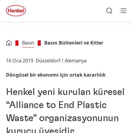
Skip to main content
Skip to footer
quick
search
Ara
Men
Basın
Basın Bültenleri ve Kitler
16 Oca 2019
Düsseldorf / Alemanya
Döngüsel bir ekonomi için ortak kararlılık
Henkel yeni kurulan küresel
“Alliance to End Plastic
Waste” organizasyonunun
kurucu üyesidir