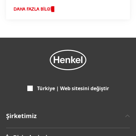
iş yaptığımız konusunda bizi birleştirir ve
stratejimizin temelini oluşturur.
DAHA FAZLA BILGI
Türkiye | Web sitesini değiştir
Şirketimiz
Henkel Hakkında