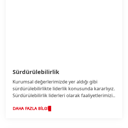
Sürdürülebilirlik
Kurumsal değerlerimizde yer aldığı gibi
sürdürülebilirlikte liderlik konusunda kararlıyız.
Sürdürülebilirlik liderleri olarak faaliyetlerimizi
sorumlulukla şekillendirmeye ve ekonomik
başarımızı artırmaya devam ederken,
DAHA FAZLA BILGI
sürdürülebilir gelişmeye yönelik yeni
çözümlere öncülük etmeyi hedefliyoruz.