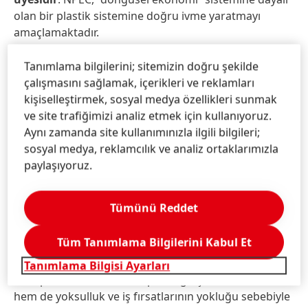
olan bir plastik sistemine doğru ivme yaratmayı
amaçlamaktadır.
Henkel, ürün ambalajları için daha sürdürülebilir
Tanımlama bilgilerini; sitemizin doğru şekilde
çözümler geliştirirken değer zincirinde yer alan
çalışmasını sağlamak, içerikleri ve reklamları
ortaklarla yakın bir ortak çalışma yürütür. Kendi
kişiselleştirmek, sosyal medya özellikleri sunmak
yeniliklerinin yanı sıra Henkel, döngüsel ekonomiyi
ve site trafiğimizi analiz etmek için kullanıyoruz.
daha fazla teşvik amacıyla yakın zamanda
Döner
Aynı zamanda site kullanımınızla ilgili bilgileri;
Sermayeden bir
impact fund
’a
5 milyon Sterlin
sosyal medya, reklamcılık ve analiz ortaklarımızla
yatırımda bulunmuştur.
paylaşıyoruz.
Henkel aynı zamanda, döngüsel bir ekonomiye izin
Tümünü Reddet
veren geri dönüşüm altyapısının gelişimi için çalışan
farklı organizasyon ve girişimleri de desteklemektedir.
Tüm Tanımlama Bilgilerini Kabul Et
Plastik Bankası
, 2017 yılından beri Henkel için önemli
bir stratejik ortak konumundadır. Bu sosyal girişim,
Tanımlama Bilgisi Ayarları
hem plastik atıkların sebep olduğu çevresel sorunlar,
hem de yoksulluk ve iş fırsatlarının yokluğu sebebiyle