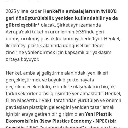
2025 yılına kadar
Henkel’in ambalajlarının %100’ü
geri dönüştürülebilir, yeniden kullanılabilir ya da
gübreleşebilir*
olacak. Şirket aynı zamanda
Avrupa’daki tüketim ürünlerinin %35’inde geri
dönüştürülmüş plastik kullanmayı hedefliyor. Henkel,
ilerlemeyi plastik alanında döngüsel bir değer
zincirine yönlendirmek için kapsamlı bir yaklaşım
ortaya koyuyor.
Henkel, ambalaj geliştirme alanındaki yenilikleri
gerçekleştirmek ve büyük ölçekte hayata
geçirilebilecek etkili çözümlere ulaşmak için birçok
farklı sektörler arası girişimde yer almaktadır. Henkel,
Ellen MacArthur Vakfı tarafından yürütülen ve önemli
paydaşları plastiğin geleceğini yeniden tasarlamak
için bir araya getiren bir girişim olan
Yeni Plastik
Ekonomisi’nin
(New Plastics Economy - NPEC) bir
üyesidir
. NPEC, “döngüsel ekonomi” sistemine dayalı