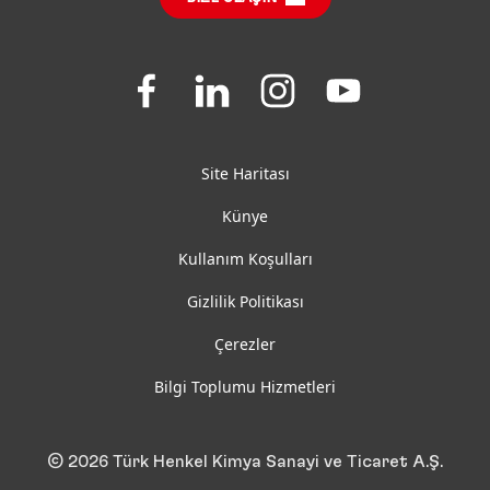
SSS
Join
Join
Join
Join
us
us
us
us
on
on
on
on
Facebook
LinkedIn
Instagram
YouTube
Site Haritası
Künye
Kullanım Koşulları
Gizlilik Politikası
Çerezler
Bilgi Toplumu Hizmetleri
© 2026 Türk Henkel Kimya Sanayi ve Ticaret A.Ş.