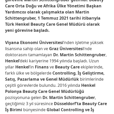
Care Orta Doğu ve Afrika Ülke Yönetimi Başkan
Yardımcısı olarak çalışmakta olan Martin
Schittengruber, 1 Temmuz 2021 tarihi itibarıyla
Türk Henkel Beauty Care Genel Müdürü olarak
yeni görevine başladı.
Viyana Ekonomi Üniversitesi
’nden işletme yüksek
lisansına sahip olan ve
Graz Üniversitesi
’nde
doktorasını tamamlayan
Dr. Martin Schittengruber
,
Henkel
’deki kariyerine 1994 yılında başladı. Uzun
yıllar
Henkel
’in
Finans
ve
Beauty Care
ekiplerinde,
farklı ülke ve bölgelerde
Controlling
,
İş Geliştirme,
Satış, Pazarlama ve Genel Müdürlük
birimlerinde
çeşitli görevlerde bulundu. 2016 yılında
Henkel
Polonya Beauty Care Genel Müdürlüğü
pozisyonuna gelen
Dr. Martin Schittengruber
,
geçtiğimiz 3 yıl süresince
Düsseldorf’ta Beauty Care
İş Birimi
bünyesinde
Global Controlling ve İş