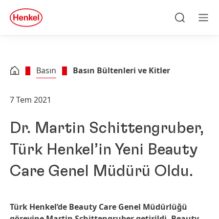
Skip to main content
Skip to footer
quick
search
Ara
Men
Basın
Basın Bültenleri ve Kitler
7 Tem 2021
Dr. Martin Schittengruber,
Türk Henkel’in Yeni Beauty
Care Genel Müdürü Oldu.
Türk Henkel’de Beauty Care Genel Müdürlüğü
görevine Martin Schittengruber getirildi. Beauty