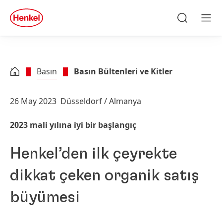
Skip to main content
Skip to footer
quick
search
Ara
Men
Basın
Basın Bültenleri ve Kitler
26 May 2023
Düsseldorf / Almanya
2023 mali yılına iyi bir başlangıç
Henkel’den ilk çeyrekte
dikkat çeken organik satış
büyümesi