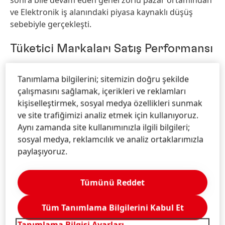
sonra bile devam eden genel zorlu pazar ortamından
ve Elektronik iş alanındaki piyasa kaynaklı düşüş
sebebiyle gerçekleşti.
Tüketici Markaları Satış Performansı
2023’ün ilk çeyreğinde,
Tüketici Markaları İş
Tanımlama bilgilerini; sitemizin doğru şekilde
Birimi’nde
satışlar
nominal
olarak yüzde 7,3
çalışmasını sağlamak, içerikleri ve reklamları
oranında artarak 2,772 milyar Euro’ya yükseldi.
kişiselleştirmek, sosyal medya özellikleri sunmak
Organik
olarak (döviz kurları ile satın alma ve elden
ve site trafiğimizi analiz etmek için kullanıyoruz.
çıkarmalara göre düzeltilmiş) satışlar, bir önceki yılın
Aynı zamanda site kullanımınızla ilgili bilgileri;
seviyesine göre yüzde 7,0 oranında arttı. Bir yıllık
sosyal medya, reklamcılık ve analiz ortaklarımızla
dönemde iş birimi fiyatlarda çift haneli bir artış
paylaşıyoruz.
kaydederken, hacimler kısmen portföy optimizasyon
tedbirlerinin etkileri nedeniyle gerileme gösterdi.
Döviz kurları satışlar üzerinde yüzde 0,8 oranında
Tümünü Reddet
olumlu bir etki yarattı. Satın alma ve elden çıkarmalar
ise satışların yüzde -0,5 oranında azalmasına neden
Tüm Tanımlama Bilgilerini Kabul Et
oldu.
Tanımlama Bilgisi Ayarları