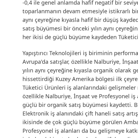
-0,4 ile genel anlamda hafif negatif bir sevi
toparlanmanın devam etmesiyle istikrarlı bir
aynı çeyreğine kıyasla hafif bir düşüş kayded
satış büyümesi bir önceki yılın aynı çeyreği
her ikisi de güçlü büyüme kaydeden Tüketici 
Yapıştırıcı Teknolojileri iş biriminin perfor
Avrupa
'da satışlar, özellikle Nalburiye, İnşa
yılın aynı çeyreğine kıyasla organik olarak g
hissettirdiği
Kuzey Amerika
bölgesi ilk çeyre
Tüketici Ürünleri iş alanlarındaki gelişmele
özellikle Nalburiye, İnşaat ve Profesyonel iş 
güçlü bir organik satış büyümesi kaydetti. 
Elektronik iş alanındaki çift haneli satış a
ikisinde de çok güçlü büyüme görülen Ambala
Profesyonel iş alanları da bu gelişmeye kat