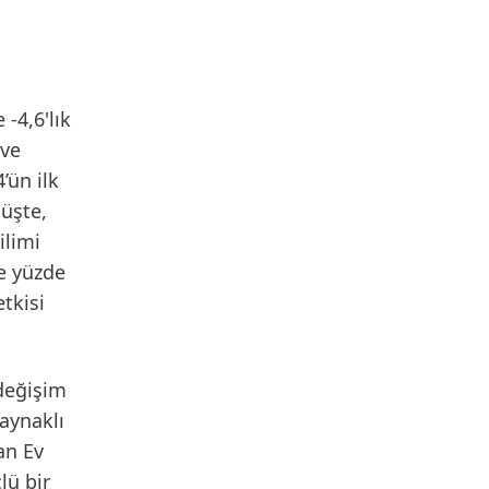
 -4,6'lık
 ve
’ün ilk
şüşte,
ilimi
de yüzde
tkisi
 değişim
aynaklı
an Ev
lü bir