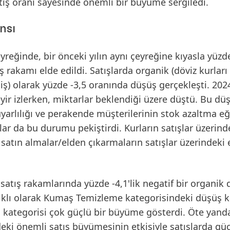
artış oranı sayesinde önemli bir büyüme sergiledi.
nsı
çeyreğinde
, bir önceki yılın aynı çeyreğine kıyasla yüzde
ş
rakamı elde edildi. Satışlarda
organik
(döviz kurları
ş) olarak yüzde -3,5 oranında düşüş gerçekleşti. 2024
eyir izlerken, miktarlar beklendiği üzere düştü. Bu dü
uyarlılığı ve perakende müşterilerinin stok azaltma eğ
klar da bu durumu pekiştirdi. Kurların satışlar üzerin
satın almalar/elden çıkarmaların satışlar üzerindeki e
 satış rakamlarında yüzde -4,1'lik negatif bir organik
lıklı olarak Kumaş Temizleme kategorisindeki düşüş k
kategorisi çok güçlü bir büyüme gösterdi. Öte yand
deki önemli satış büyümesinin etkisiyle satışlarda güç