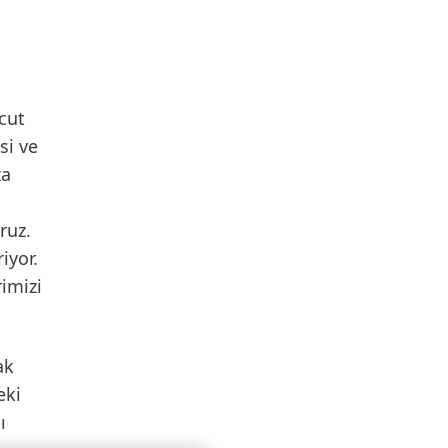
cut
si ve
za
ruz.
iyor.
rimizi
ak
eki
ı