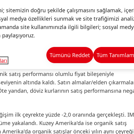
lükler neden oldu.
i; sitemizin doğru şekilde çalışmasını sağlamak, içeri
ı
syal medya özellikleri sunmak ve site trafiğimizi anal
amanda site kullanımınızla ilgili bilgileri; sosyal medy
ar
5,242 milyar Euro olarak gerçekleşti. Bu rakam bir
a paylaşıyoruz.
sla
nominal
olarak yüzde -1,4 oranında bir değişime t
alma/elden çıkarmalara göre düzeltilmiş) olarak ise sat
Tümünü Reddet
Tüm Tanımlama 
me, beklentiler dahilindeydi ve özellikle Kuzey Ameri
ları
rlılığını etkileyen mevcut zorlu jeopolitik ve makro
ik satış performansı olumlu fiyat bileşeniyle
seviyenin altında kaldı. Satın almalar/elden çıkarmala
 Öte yandan, döviz kurlarının satış performansına nega
ğişim ilk çeyrekte yüzde -2,0 oranında gerçekleşti.
IM
yüme yakalandı.
Kuzey Amerika
'da ise organik satış
n Amerika
'da organik satışlar önceki yılın aynı çeyreğ