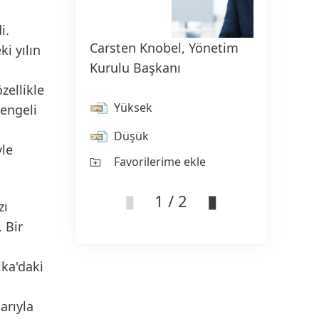
i.
Carsten Knobel, Yönetim
Marco
i yılın
Kurulu Başkanı
(CFO)
zellikle
Yüksek
Y
dengeli
Düşük
D
yle
Favorilerime ekle
Fa
1 / 2
zı
 Bir
ika'daki
arıyla