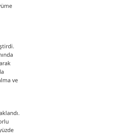
üyüme
tirdi.
nında
larak
da
 alma ve
aklandı.
orlu
 yüzde