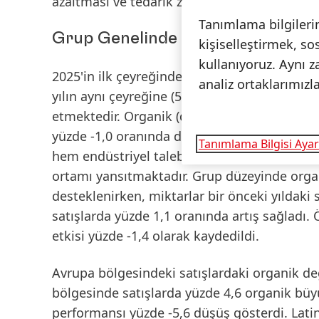
azaltması ve tedarik zincirinde yaşanan güç
Tanımlama bilgilerin
Grup Genelinde Satış Performans
kişiselleştirmek, so
kullanıyoruz. Aynı z
2025'in ilk çeyreğinde Grup genelinde satışl
analiz ortaklarımızl
yılın aynı çeyreğine (5,317 milyar Euro) kıya
etmektedir.
Organik
(döviz kurları ve satın 
yüzde -1,0 oranında düşüş gösterdi. Bu geliş
Tanımlama Bilgisi Ayar
hem endüstriyel talebi hem de tüketici duya
ortamı yansıtmaktadır. Grup düzeyinde organ
desteklenirken, miktarlar bir önceki yıldaki 
satışlarda yüzde 1,1 oranında artış sağladı.
etkisi yüzde -1,4 olarak kaydedildi.
Avrupa
bölgesindeki satışlardaki organik de
bölgesinde satışlarda yüzde 4,6 organik bü
performansı yüzde -5,6 düşüş gösterdi.
Lati