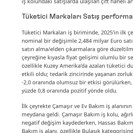
iş kolundaki satışlarda ulaşılan çift haneli 
Tüketici Markaları Satış performa
Tüketici Markaları iş biriminde,
2025'in ilk 
nominal
bir değişimle 2,484 milyar Euro
satı
satın alma/elden çıkarmalara göre düzeltilmi
çeyreğine kıyasla fiyat gelişimi olumlu bir s
özellikle Kuzey Amerika’da azalan tüketici d
etkili oldu; tedarik zincirinde yaşanan zorlu
-2,0 oranında olumsuz bir etkisi görülürken, 
yüzde 0,8 oranında pozitif yönde oldu.
İlk çeyrekte
Çamaşır ve Ev Bakım
iş alanının
meydana geldi. Çamaşır Bakım iş kolu, ağır
negatif değişim kaydederken, Hassas Bakım 
Bakım iş alanı, özellikle Bulaşık kategorisin