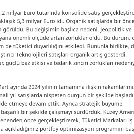
5,2 milyar Euro tutarında konsolide satış gerçekleştird
laşık 5,3 milyar Euro idi. Organik satışlarda bir öncek
m görüldü. Bu değişimin başlıca nedeni, jeopolitik ve
na önemli ölçüde artan zorluklar oldu. Bu durum, ö
e tüketici duyarlılığını etkiledi. Bununla birlikte, 
tırıcı Teknolojileri satışları organik artış gösterdi.
r, güçlü baz etkisi ve tedarik zinciri zorlukları nedeni
rt ayında 2024 yılının tamamına ilişkin rakamlarımı
ali yıl satışlarda nispeten durgun bir şekilde başladı.
lde etmeye devam ettik. Ayrıca stratejik büyüme
başarılı bir şekilde çalışmayı sürdürdük. Kuzey Amer
enenden önce gerçekleştirerek, Tüketici Markaları iş
nda açıkladığımız portföy optimizasyon programını baş