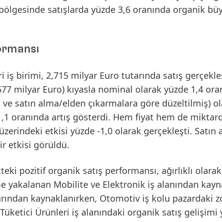
bölgesinde satışlarda yüzde 3,6 oranında organik b
formansı
eri iş birimi, 2,715 milyar Euro tutarında
satış
gerçekleş
677 milyar Euro) kıyasla
nominal
olarak yüzde 1,4 ora
rı ve satın alma/elden çıkarmalara göre düzeltilmiş) o
e 1,1 oranında artış gösterdi. Hem fiyat hem de miktar
üzerindeki etkisi yüzde -1,0 olarak gerçekleşti. Satın
ir etkisi görüldü.
ekteki pozitif organik satış performansı, ağırlıklı olarak
üme yakalanan
Mobilite ve Elektronik
iş alanından kayn
arından kaynaklanırken, Otomotiv iş kolu pazardaki z
üketici Ürünleri
iş alanındaki organik satış gelişimi