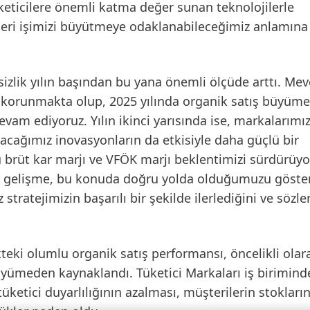
keticilere önemli katma değer sunan teknolojilerle
nleri işimizi büyütmeye odaklanabileceğimiz anlamına
sizlik yılın başından bu yana önemli ölçüde arttı. Mev
n korunmakta olup, 2025 yılında organik satış büyüme
evam ediyoruz. Yılın ikinci yarısında ise, markalarımı
acağımız inovasyonların da etkisiyle daha güçlü bir
brüt kar marjı ve VFÖK marjı beklentimizi sürdürüyo
iz gelişme, bu konuda doğru yolda olduğumuzu göster
stratejimizin başarılı bir şekilde ilerlediğini ve sözle
kteki olumlu organik satış performansı, öncelikli olar
 büyümeden kaynaklandı.
Tüketici Markaları
iş birimind
tüketici duyarlılığının azalması, müşterilerin stokların