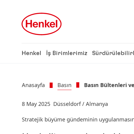
Skip to main content
Skip to footer
Henkel
İş Birimlerimiz
Sürdürülebilir
Anasayfa
Basın
Basın Bültenleri ve
8 May 2025
Düsseldorf / Almanya
Stratejik büyüme gündeminin uygulanmasın