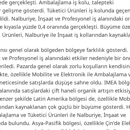
yede gerçekleşti. Ambalajlama iş kolu, talepteki
 gelişme gösterdi. Tüketici Ürünleri iş kolunda geçen
ildi.
Nalburiye, İnşaat ve Profesyonel
iş alanındaki o
ne kıyasla yüzde 0,4 oranında gerçekleşti. Büyüme özel
Ürünleri, Nalburiye ile İnşaat iş kollarından kaynakl
mansı genel olarak bölgeden bölgeye farklılık gösterdi.
at ve Profesyonel iş alanındaki etkiler nedeniyle bir ön
eriledi. Pazarda genel olarak zorlu koşulların kendisin
kte, özellikle Mobilite ve Elektronik ile Ambalajlama 
r neticesinde satışlarda düşüşe sahne oldu.
IMEA
bölge
alanında satışlardaki çift haneli organik artışın etkisi
Benzer şekilde
Latin Amerika
bölgesi de, özellikle Mobi
rtışından kaynaklanan çok güçlü bir büyüme gösterdi. 
jlama ve Tüketici Ürünleri ile Nalburiye, İnşaat ve
kıda bulundu.
Asya-Pasifik
bölgesi, özellikle Çin'de El