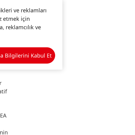
kleri ve reklamları
iz etmek için
a, reklamcılık ve
 önceki
ekabül
ışlar
Bilgilerini Kabul Et
ka'da
ekonomik
r
tif
EA
inin