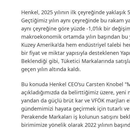
Henkel, 2025 yılının ilk çeyreğinde yaklaşık 
Geçtiğimiz yılın aynı çeyreğinde bu rakam yak
aynı çeyreğine göre yüzde -1,0’lık bir değişi
makroekonomik ortamda yılın başından bu ya
Kuzey Amerika'da hem endüstriyel talebi hem d
bir fiyat ve miktar yapısıyla desteklenen Yapış
Beklendiği gibi, Tüketici Markalarında satışla
geçen yılın altında kaldı.
Bu konuda Henkel CEO’su Carsten Knobel "Ma
açıkladığımızda da belirttiğimiz üzere, yeni m
yandan da güçlü brüt kar ve VFÖK marjları e
gündemimizi hayata geçirmek için tutarlı ve 
Perakende Markaları iş kolunun satışını bekl
birimimize yönelik olarak 2022 yılının başı