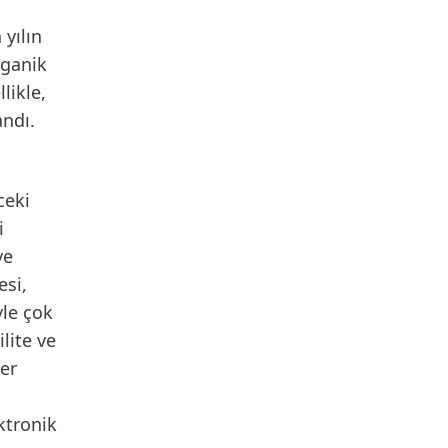
 yılın
rganik
likle,
andı.
ceki
i
ve
si,
yle çok
lite ve
Her
ektronik