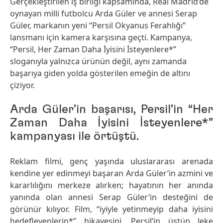
Gerçekleştirilen iş birliği kapsamında, Real Madrid’de
oynayan milli futbolcu Arda Güler ve annesi Serap
Güler, markanın yeni “Persil Okyanus Ferahlığı”
lansmanı için kamera karşısına geçti. Kampanya,
“Persil, Her Zaman Daha İyisini İsteyenlere*”
sloganıyla yalnızca ürünün değil, aynı zamanda
başarıya giden yolda gösterilen emeğin de altını
çiziyor.
Arda Güler’in başarısı, Persil’in “Her
Zaman Daha İyisini İsteyenlere*”
kampanyası ile örtüştü.
Reklam filmi, genç yaşında uluslararası arenada
kendine yer edinmeyi başaran Arda Güler’in azmini ve
kararlılığını merkeze alırken; hayatının her anında
yanında olan annesi Serap Güler’in desteğini de
görünür kılıyor. Film, “iyiyle yetinmeyip daha iyisini
hedefleyenlerin*” hikayesini, Persil’in üstün leke