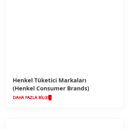
Henkel Tüketici Markaları
(Henkel Consumer Brands)
Yüksek
DAHA FAZLA BILGI
Düşük
Favorilerime ekle