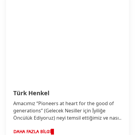
Türk Henkel
Amacımız “Pioneers at heart for the good of
generations”
(Gelecek Nesiller için İyiliğe
Öncülük Ediyoruz) neyi temsil ettiğimiz ve nasıl
iş yaptığımız konusunda bizi birleştirir ve
stratejimizin temelini oluşturur.
DAHA FAZLA BILGI