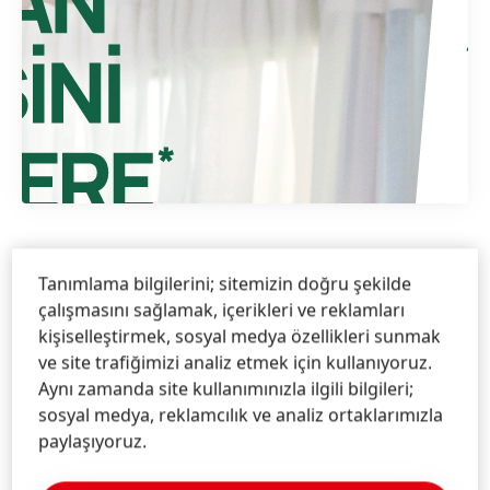
1 / 2
Tanımlama bilgilerini; sitemizin doğru şekilde
Müge
Akay
çalışmasını sağlamak, içerikleri ve reklamları
Med Partners Halkla İlişkiler
kişiselleştirmek, sosyal medya özellikleri sunmak
ve site trafiğimizi analiz etmek için kullanıyoruz.
0533 650 41 51
Aynı zamanda site kullanımınızla ilgili bilgileri;
muge@medpartners.com.tr
sosyal medya, reklamcılık ve analiz ortaklarımızla
paylaşıyoruz.
Kartvizit indir