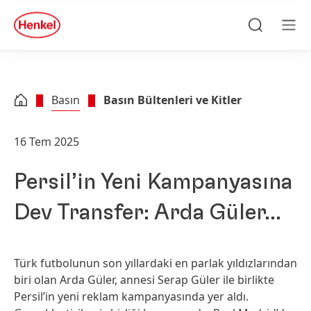
Skip to main content
Skip to footer
quick
search
Ara
Men
Basın
Basın Bültenleri ve Kitler
16 Tem 2025
Persil’in Yeni Kampanyasına
Dev Transfer: Arda Güler…
Türk futbolunun son yıllardaki en parlak yıldızlarından
biri olan Arda Güler, annesi Serap Güler ile birlikte
Persil’in yeni reklam kampanyasında yer aldı.