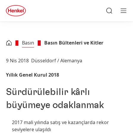
Skip to main content
Skip to footer
quick
search
Ara
Men
Basın
Basın Bültenleri ve Kitler
9 Nis 2018
Düsseldorf / Alemanya
Yıllık Genel Kurul 2018
Sürdürülebilir kârlı
büyümeye odaklanmak
2017 mali yılında satış ve kazançlarda rekor
seviyelere ulaşıldı