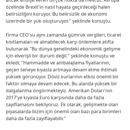
ancak endişe veren birçok nokta da mevcut. Avrupa
özelinde Brexit'in nasıl hayata geçirileceği halen
belirsizliğini koruyor. Bu belirsizlik de ekonomi
üzerinde bir yük oluşturuyor." şeklinde konuştu.
Firma CEO'su aynı zamanda gümrük vergileri, ticaret
kısıtlamaları ve alınabilecek karşı önlemlere atıfta
bulunarak "Bu dünya genelindeki ekonomik gelişme
için elverişli bir durum değil." şeklinde konuştu ve
ekledi; "Hammadde ve ambalajlama fiyatlarının,
geçen seneye kıyasla artmaya devam etme ihtimali
yüksek görünüyor. Döviz kurlarının etkisi önemli bir
faktör olmaya devam edecek. Bu alanda yüksek bir
dalgalanma öngörmekteyiz. Amerikan Doları'nın
2017'ye kıyasla Euro karşısında daha da fazla
zayıflamasını bekliyoruz. Ek olarak, gelişmekte olan
piyasalarda bizim için önemli olan bazı para birimleri
daha da fazla zayıflayabilir."