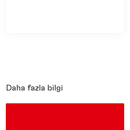
1 / 3
Hissedarlar Komitesi ve Denetleme Kurulu
Başkanı Dr. Simone Bagel-Trah, Henkel CEO'su
Hans Van Bylen
Yüksek
Daha fazla bilgi
Düşük
Favorilerime ekle