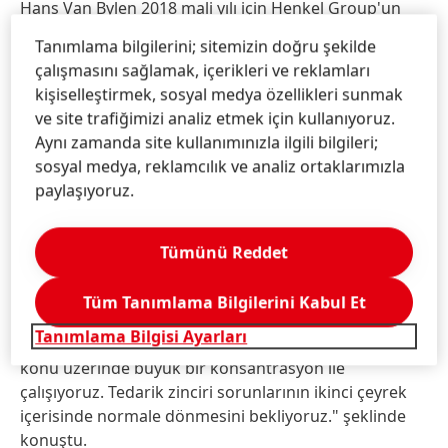
Hans Van Bylen 2018 mali yılı için Henkel Group'un
öngörüsünü teyit etti; "Sürdürülebilir kârlı bir
Tanımlama bilgilerini; sitemizin doğru şekilde
büyümeyi sağlamak konusunda kararlıyız. 2018 mali
çalışmasını sağlamak, içerikleri ve reklamları
yılının bütünü için yüzde 2 ila 4 aralığında organik
kişiselleştirmek, sosyal medya özellikleri sunmak
satış büyümesi gerçekleştirmeyi bekliyoruz. Henkel,
ve site trafiğimizi analiz etmek için kullanıyoruz.
düzeltilmiş satış kazancı (EBIT) bakımından ise yüzde
Aynı zamanda site kullanımınızla ilgili bilgileri;
17,5'in üzerinde bir seviyede gerçekleşmesini
sosyal medya, reklamcılık ve analiz ortaklarımızla
beklemektedir. İmtiyazlı hisse başına kârlılık için ise
paylaşıyoruz.
yüzde 5 ile 8 arasında bir artış bekliyoruz."
Tüketim malları alanında sevkiyat konusunda 2018'in
Tümünü Reddet
ilk çeyreğinde Kuzey Amerika'da yaşanan
zorluklardan da bahseden Hans Van Bylen; "Bu
Tüm Tanımlama Bilgilerini Kabul Et
problemlerin gerçekleşmiş olmasından dolayı çok
Tanımlama Bilgisi Ayarları
üzgünüz. Bu sorunların sebepleri belirlendi ve bu
konu üzerinde büyük bir konsantrasyon ile
çalışıyoruz. Tedarik zinciri sorunlarının ikinci çeyrek
içerisinde normale dönmesini bekliyoruz." şeklinde
konuştu.