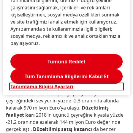
Tanımlama bilgilerini; sitemizin doğru şekilde
-1,7 oranında azalarak 458 milyon Euro olarak
çalışmasını sağlamak, içerikleri ve reklamları
gerçekleşti.
Düzeltilmiş satış kazancı
ise 2018’in
kişiselleştirmek, sosyal medya özellikleri sunmak
üçüncü çeyreğindeki seviyenin altında kalarak yüzde
ve site trafiğimizi analiz etmek için kullanıyoruz.
19,1 seviyesinde gerçekleşti.
Aynı zamanda site kullanımınızla ilgili bilgileri;
sosyal medya, reklamcılık ve analiz ortaklarımızla
Beauty Care
İş Birimi’nde, 2019’un üçüncü
paylaşıyoruz.
çeyreğinde
satışlar organik
olarak yüzde -2,2
oranında bir değişim gösterdi. Bu iş birimimiz, Batı
Avrupa’nın rekabetçi piyasa ortamındaki yavaş
Tümünü Reddet
seyreden toparlanmadan ve beklendiği şekilde,
Çin’deki Retail biriminde devam eden stok eritme
Tüm Tanımlama Bilgilerini Kabul Et
faaliyetlerinden etkilenmeye devam etti. Beauty Care,
Kuzey Amerika’da ise pozitif bir gelişme ortaya koydu.
Tanımlama Bilgisi Ayarları
Nominal olarak ise satışlar geçen yılın aynı
çeyreğindeki seviyenin yüzde -2,3 oranında altında
kalarak 970 milyon Euro’ya ulaştı.
Düzeltilmiş
faaliyet karı
2018’in üçüncü çeyreğine kıyasla yüzde
-21,2 oranında azalarak 144 milyon Euro değerinde
gerçekleşti.
Düzeltilmiş satış kazancı
da benzer