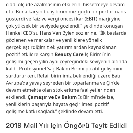
ciddi ölçüde azalmasının etkilerini hissetmeye devam
etti. Buna karşın bu iş birimimiz güçlü bir performans
gösterdi ve faiz ve vergi öncesi kar (EBIT) marjı yine
çok yüksek bir seviyede gözlendi.” şeklinde konuşan
Henkel CEO’su Hans Van Bylen sözlerine, “İlk başlarda
gözlenen ve markalar ve yeniliklere yönelik
gerçekleştirdiğimiz ek yatırımlardan kaynaklanan
pozitif etkilere karşın
Beauty Care
İş Birimi’nin
gelişimi geçen yılın aynı çeyreğindeki seviyenin altında
kaldı. Profesyonel Saç Bakım Birimi pozitif gelişimini
sürdürürken, Retail birimimiz beklendiği üzere Batı
Avrupa’da yavaş seyreden bir toparlanma ve Çin’de
devam etmekte olan stok eritme faaliyetlerinden
etkilendi.
Çamaşır ve Ev Bakım
İş Birimi’nde ise,
yeniliklerin başarıyla hayata geçirilmesi pozitif
gelişime katkı sağladı.” şeklinde devam etti.
2019 Mali Yılı için Öngörü Teyit Edildi