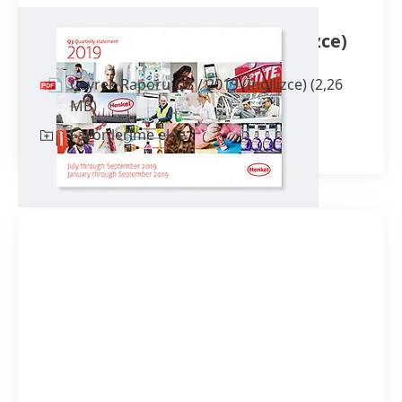
Çeyrek Raporu Q3 / 2019
(İngilizce)
Çeyrek Raporu Q3 / 2019
(İngilizce)
(2,26
MB)
Favorilerime ekle