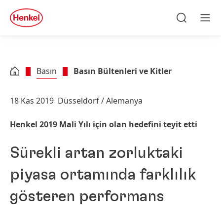
Skip to main content
Skip to footer
quick
search
Ara
Men
Basın
Basın Bültenleri ve Kitler
18 Kas 2019
Düsseldorf / Alemanya
Henkel 2019 Mali Yılı için olan hedefini teyit etti
Sürekli artan zorluktaki
piyasa ortamında farklılık
gösteren performans