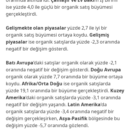
oranında altında idi.
Çamaşır ve Ev Bakı
m İş Birimi
ise yüzde 4,0 ile güçlü bir organik satış büyümesi
gerçekleştirdi.
Gelişmekte olan piyasalar
yüzde 2,7 ile iyi bir
organik satış büyümesi ortaya koydu.
Gelişmiş
piyasalar
ise organik satışlarda yüzde -2,3 oranında
negatif bir değişim gösterdi.
Batı Avrupa
’daki satışlar organik olarak yüzde -2,1
oranında negatif bir değişim gösterdi.
Doğu Avrupa
organik olarak yüzde 7,7 oranında bir büyüme ortaya
koydu.
Afrika/Orta Doğu
ise organik satışlarda
yüzde 19,1 oranında bir büyüme gerçekleştirdi.
Kuzey
Amerika
’daki organik satışlarda yüzde -3,1 oranında
negatif bir değişim yaşandı.
Latin Amerika
’da
organik satışlarda yüzde -3,4 oranında negatif bir
değişim gerçekleşirken,
Asya-Pasifik
bölgesinde bu
değişim yüzde -5,7 oranında gözlendi.