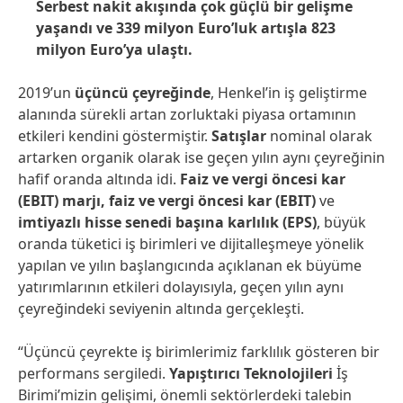
Serbest nakit akışında çok güçlü bir gelişme
yaşandı ve 339 milyon Euro’luk artışla 823
milyon Euro’ya ulaştı.
2019’un
üçüncü çeyreğinde
, Henkel’in iş geliştirme
alanında sürekli artan zorluktaki piyasa ortamının
etkileri kendini göstermiştir.
Satışlar
nominal olarak
artarken organik olarak ise geçen yılın aynı çeyreğinin
hafif oranda altında idi.
Faiz ve vergi öncesi kar
(EBIT) marjı, faiz ve vergi öncesi kar
(EBIT)
ve
imtiyazlı hisse senedi başına karlılık
(EPS)
, büyük
oranda tüketici iş birimleri ve dijitalleşmeye yönelik
yapılan ve yılın başlangıcında açıklanan ek büyüme
yatırımlarının etkileri dolayısıyla, geçen yılın aynı
çeyreğindeki seviyenin altında gerçekleşti.
“Üçüncü çeyrekte iş birimlerimiz farklılık gösteren bir
performans sergiledi.
Yapıştırıcı Teknolojileri
İş
Birimi’mizin gelişimi, önemli sektörlerdeki talebin