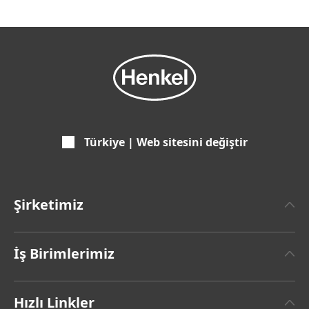
Türkiye | Web sitesini değiştir
Şirketimiz
Henkel Hakkında
İş Birimlerimiz
Henkel Markası
Henkel Yapıştırıcı Teknolojileri
Genel Bilgiler & Rakamlar
Hızlı Linkler
(Henkel Adhesive Technologies)