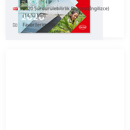
2020 Sürdürülebilirlik Raporu
(İngilizce)
(14,52 MB)
Favorilerime ekle