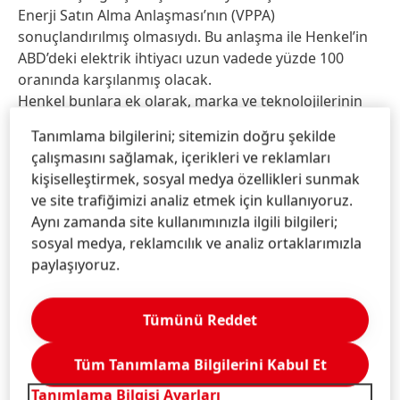
Enerji Satın Alma Anlaşması’nın (VPPA)
sonuçlandırılmış olmasıydı. Bu anlaşma ile Henkel’in
ABD’deki elektrik ihtiyacı uzun vadede yüzde 100
oranında karşılanmış olacak.
Henkel bunlara ek olarak, marka ve teknolojilerinin
küresel erişim gücünü ve alanını daha da artırarak
Tanımlama bilgilerini; sitemizin doğru şekilde
müşteri, tüketici ve tedarikçilere karbondioksit
çalışmasını sağlamak, içerikleri ve reklamları
salınımlarını azaltma konusunda yardımcı olmayı
kişiselleştirmek, sosyal medya özellikleri sunmak
hedefliyor. Bu paydaşlarına 2020’ye uzanan 5 yıllık
ve site trafiğimizi analiz etmek için kullanıyoruz.
süreçte 55 milyon tonun üzerinde salınım azalımı
Aynı zamanda site kullanımınızla ilgili bilgileri;
sağlayan Henkel, bu miktarı 2025’e kadar 100 milyon
sosyal medya, reklamcılık ve analiz ortaklarımızla
tona çıkarmayı hedefliyor.
paylaşıyoruz.
Ambalajlama Hedeflerine Ulaşmada
Görünür İlerleme
Tümünü Reddet
Henkel aynı zamanda döngüsel bir ekonominin
Tüm Tanımlama Bilgilerini Kabul Et
gelişimini aktif olarak teşvik ediyor ve ambalajlama
Tanımlama Bilgisi Ayarları