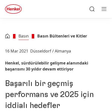
Skip to main content
Skip to footer
quick
search
Ara
Men
Basın
Basın Bültenleri ve Kitler
16 Mar 2021
Düsseldorf / Almanya
Henkel, sürdürülebilir gelişme alanındaki
başarısını 30 yıldır devam ettiriyor
Başarılı bir geçmiş
performans ve 2025 için
iddialı hedefler