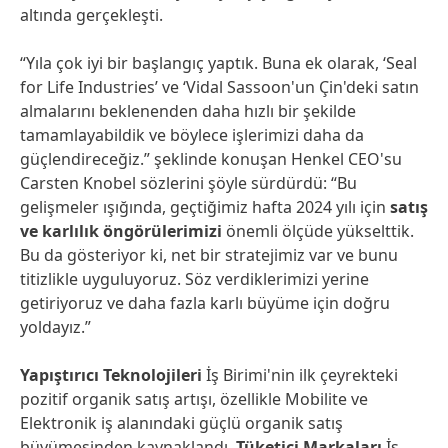
altında gerçekleşti.
“Yıla çok iyi bir başlangıç yaptık. Buna ek olarak, ‘Seal
for Life Industries’ ve ‘Vidal Sassoon'un Çin'deki satın
almalarını beklenenden daha hızlı bir şekilde
tamamlayabildik ve böylece işlerimizi daha da
güçlendireceğiz.” şeklinde konuşan Henkel CEO'su
Carsten Knobel sözlerini şöyle sürdürdü: “Bu
gelişmeler ışığında, geçtiğimiz hafta 2024 yılı için
satış
ve karlılık öngörülerimizi
önemli ölçüde yükselttik.
Bu da gösteriyor ki, net bir stratejimiz var ve bunu
titizlikle uyguluyoruz. Söz verdiklerimizi yerine
getiriyoruz ve daha fazla karlı büyüme için doğru
yoldayız.”
Yapıştırıcı Teknolojileri
İş Birimi'nin ilk çeyrekteki
pozitif organik satış artışı, özellikle Mobilite ve
Elektronik iş alanındaki güçlü organik satış
büyümesinden kaynaklandı.
Tüketici Markaları
İş