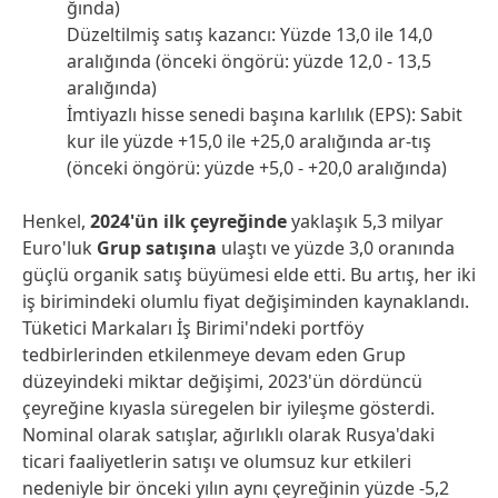
ğında)
Düzeltilmiş satış kazancı: Yüzde 13,0 ile 14,0
aralığında
(önceki öngörü: yüzde 12,0 - 13,5
aralığında)
İmtiyazlı hisse senedi başına karlılık
(EPS): Sabit
kur ile yüzde +15,0 ile +25,0 aralığında ar-tış
(önceki öngörü: yüzde +5,0 - +20,0 aralığında)
Henkel,
2024'ün ilk çeyreğinde
yaklaşık 5,3 milyar
Euro'luk
Grup satışına
ulaştı ve yüzde 3,0 oranında
güçlü organik satış büyümesi elde etti. Bu artış, her iki
iş birimindeki olumlu fiyat değişiminden kaynaklandı.
Tüketici Markaları İş Birimi'ndeki portföy
tedbirlerinden etkilenmeye devam eden Grup
düzeyindeki miktar değişimi, 2023'ün dördüncü
çeyreğine kıyasla süregelen bir iyileşme gösterdi.
Nominal olarak satışlar, ağırlıklı olarak Rusya'daki
ticari faaliyetlerin satışı ve olumsuz kur etkileri
nedeniyle bir önceki yılın aynı çeyreğinin yüzde -5,2