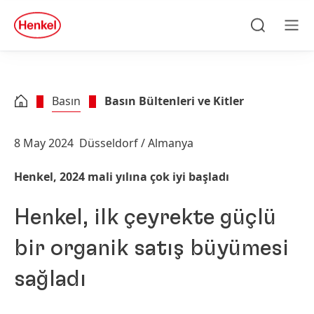
Skip to main content
Skip to footer
quick
search
Ara
Men
Basın
Basın Bültenleri ve Kitler
8 May 2024
Düsseldorf / Almanya
Henkel, 2024 mali yılına çok iyi başladı
Henkel, ilk çeyrekte güçlü
bir organik satış büyümesi
sağladı