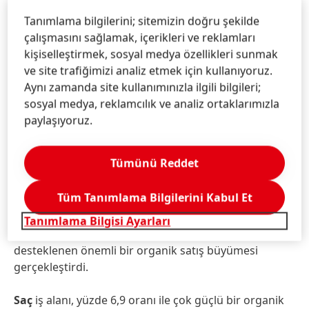
İş birimindeki fiyatlandırma 2023'ün ilk çeyreğine
kıyasla çok güçlü kalmaya devam etti. Miktarlar,
Tanımlama bilgilerini; sitemizin doğru şekilde
özellikle devam eden portföy tedbirlerinin etkileri
çalışmasını sağlamak, içerikleri ve reklamları
nedeniyle hafif bir düşüş gösterdi. Döviz kurları
kişiselleştirmek, sosyal medya özellikleri sunmak
satışlar üzerinde yüzde -4,0 oranında negatif bir etki
ve site trafiğimizi analiz etmek için kullanıyoruz.
yarattı. Satın alma ve elden çıkarmalar da satışları
Aynı zamanda site kullanımınızla ilgili bilgileri;
yüzde -7,2 oranında azalttı.
sosyal medya, reklamcılık ve analiz ortaklarımızla
paylaşıyoruz.
İlk çeyrekte,
Çamaşır ve Ev Bakım
iş alanı yüzde 4,6
oranında çok güçlü bir organik satış büyümesi ortaya
Tümünü Reddet
koydu. Çamaşır iş kolunda, özellikle ‘Hassas Bakım’
kategorisindeki çift haneli artışın etkisiyle, güçlü bir
Tüm Tanımlama Bilgilerini Kabul Et
büyüme kaydedildi. Ev Bakım iş kolunda ise özellikle
‘Tuvalet Bakım’ kategorisindeki çift haneli satış artışı
Tanımlama Bilgisi Ayarları
ve ‘Bulaşık’ kategorisindeki çok güçlü büyüme ile
desteklenen önemli bir organik satış büyümesi
gerçekleştirdi.
Saç
iş alanı, yüzde 6,9 oranı ile çok güçlü bir organik