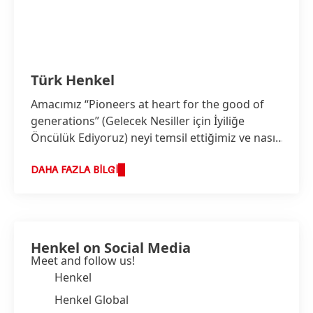
Türk Henkel
Amacımız “Pioneers at heart for the good of
generations”
(Gelecek Nesiller için İyiliğe
Öncülük Ediyoruz) neyi temsil ettiğimiz ve nasıl
iş yaptığımız konusunda bizi birleştirir ve
stratejimizin temelini oluşturur.
DAHA FAZLA BILGI
Henkel on Social Media
Meet and follow us!
Henkel
Henkel Global