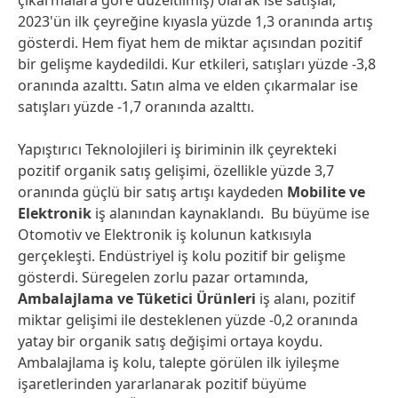
çıkarmalara göre düzeltilmiş) olarak ise satışlar,
2023'ün ilk çeyreğine kıyasla yüzde 1,3 oranında artış
gösterdi. Hem fiyat hem de miktar açısından pozitif
bir gelişme kaydedildi. Kur etkileri, satışları yüzde -3,8
oranında azalttı. Satın alma ve elden çıkarmalar ise
satışları yüzde -1,7 oranında azalttı.
Yapıştırıcı Teknolojileri iş biriminin ilk çeyrekteki
pozitif organik satış gelişimi, özellikle yüzde 3,7
oranında güçlü bir satış artışı kaydeden
Mobilite ve
Elektronik
iş alanından kaynaklandı. Bu büyüme ise
Otomotiv ve Elektronik iş kolunun katkısıyla
gerçekleşti. Endüstriyel iş kolu pozitif bir gelişme
gösterdi. Süregelen zorlu pazar ortamında,
Ambalajlama ve Tüketici Ürünleri
iş alanı, pozitif
miktar gelişimi ile desteklenen yüzde -0,2 oranında
yatay bir organik satış değişimi ortaya koydu.
Ambalajlama iş kolu, talepte görülen ilk iyileşme
işaretlerinden yararlanarak pozitif büyüme